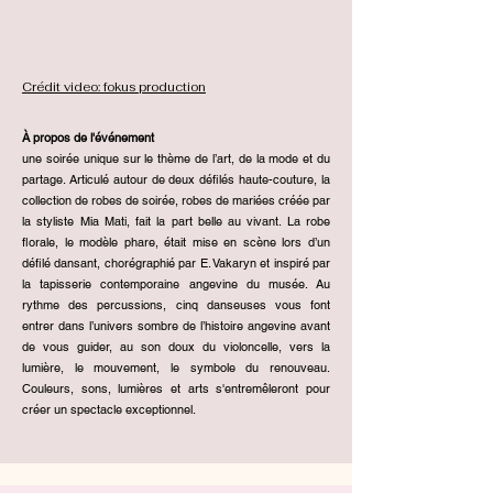
Crédit video: fokus production
À propos de l'événement
une soirée unique sur le thème de l’art, de la mode et du
partage. Articulé autour de deux défilés haute-couture, la
collection de robes de soirée, robes de mariées créée par
la styliste Mia Mati, fait la part belle au vivant. La robe
florale, le modèle phare, était mise en scène lors d’un
défilé dansant, chorégraphié par E. Vakaryn et inspiré par
la tapisserie contemporaine angevine du musée. Au
rythme des percussions, cinq danseuses vous font
entrer dans l’univers sombre de l’histoire angevine avant
de vous guider, au son doux du violoncelle, vers la
lumière, le mouvement, le symbole du renouveau.
Couleurs, sons, lumières et arts s'entremêleront pour
créer un spectacle exceptionnel.